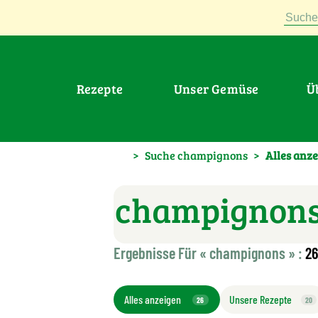
Suche
Rezepte
Unser Gemüse
>
Suche champignons
>
Alles anz
Suchen
Ergebnisse Für « champignons » :
26
Alles anzeigen
Unsere Rezepte
26
20