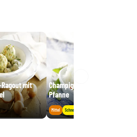
Ragout mit
Champignon-Rotbarsch-
el
Pfanne
Mittel
Schnell