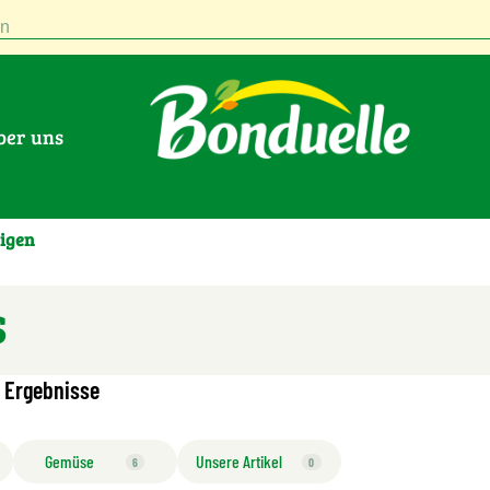
n
Über uns
eigen
 Ergebnisse
Gemüse
Unsere Artikel
6
0