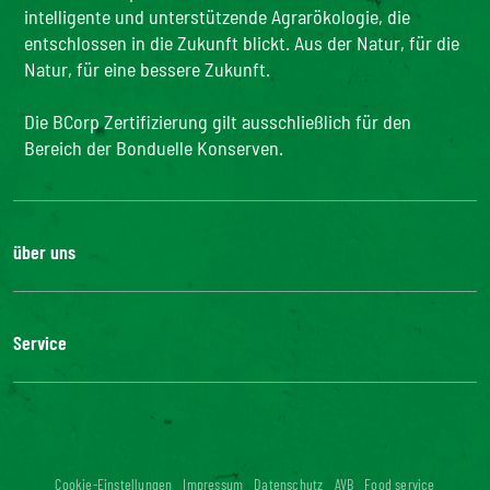
intelligente und unterstützende Agrarökologie, die
entschlossen in die Zukunft blickt. Aus der Natur, für die
Natur, für eine bessere Zukunft.
Die BCorp Zertifizierung gilt ausschließlich für den
Bereich der Bonduelle Konserven.
über uns
Karriere
Unsere Geschichte
Service
Unser Engagement
Unsere Innovationen
FAQ
Kontakt
Presse
Influencer Kooperation
Cookie-Einstellungen
Impressum
Datenschutz
AVB
Food service