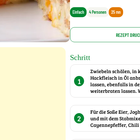
Einfach
4 Personen
25 mn
REZEPT DRUC
Schritt
Zwiebeln schälen, in
Hackfleisch in Öl an
1
lassen, ebenfalls in 
weiterbraten lassen.
Für die Soße Eier, Jog
2
und mit dem Stabmixer 
Cayennepfeffer, Chil