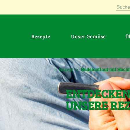
Suche
Rezepte
Unser Gemüse
>
Rezept
>
Nudelauflauf mit Hack
ENTDECKEN 
UNSERE RE