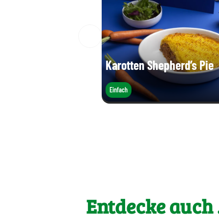
Karotten Shepherd’s Pie
Einfach
Entdecke auch .