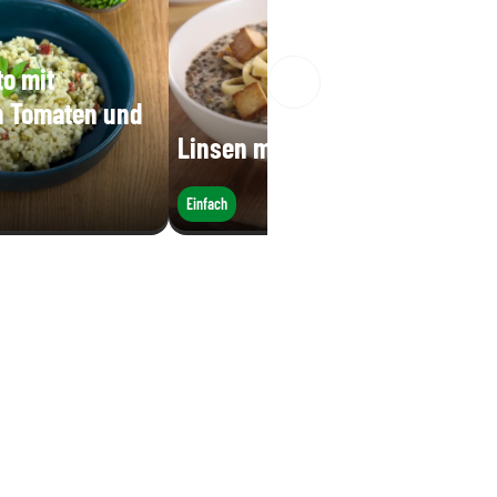
to mit
n Tomaten und
Linsen mit Spätzle
Einfach