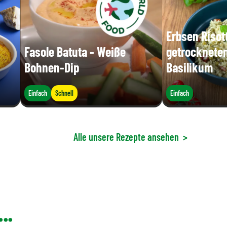
Erbsen Risot
Fasole Batuta - Weiße
getrocknete
Bohnen-Dip
Basilikum
Einfach
Schnell
Einfach
Alle unsere Rezepte ansehen
>
..