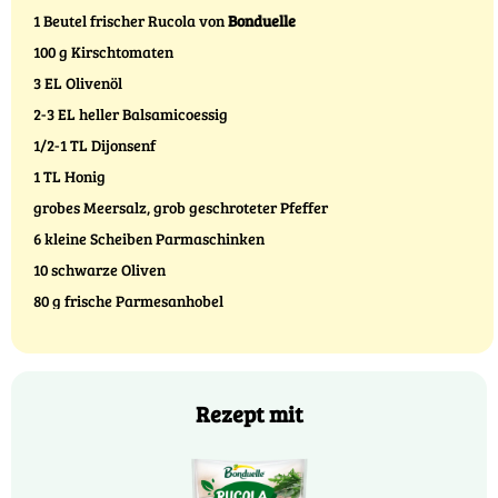
1 Beutel frischer Rucola von
Bonduelle
100 g Kirschtomaten
3 EL Olivenöl
2-3 EL heller Balsamicoessig
1/2-1 TL Dijonsenf
1 TL Honig
grobes Meersalz, grob geschroteter Pfeffer
6 kleine Scheiben Parmaschinken
10 schwarze Oliven
80 g frische Parmesanhobel
Rezept mit