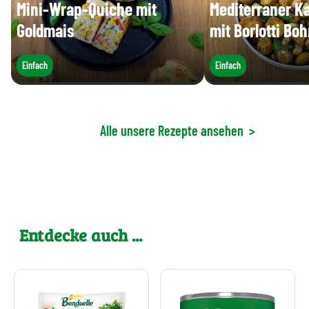
Mini-Wrap-Quiche mit
Mediterraner Ka
Goldmais
mit Borlotti Bo
Einfach
Einfach
Alle unsere Rezepte ansehen
>
Entdecke auch ...