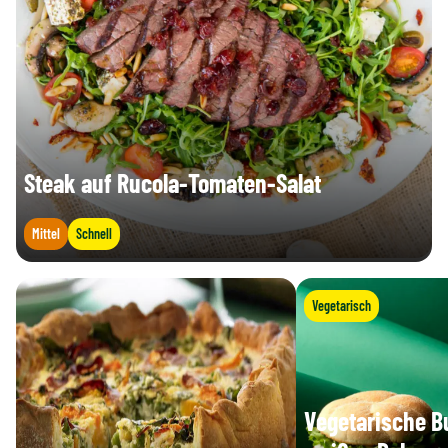
Salz (g)
0,07 g
Steak auf Rucola-Tomaten-Salat
Mittel
Schnell
Vegetarisch
Vegetarische B