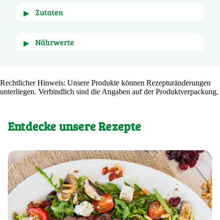
Zutaten
▶
Rucola
Nährwerte
▶
Für
100g
Rechtlicher Hinweis: Unsere Produkte können Rezepturänderungen
unterliegen. Verbindlich sind die Angaben auf der Produktverpackung.
Energie (kJ)
119 kJ
Energie (kcal)
28 kcal
Entdecke unsere Rezepte
Fett (g)
0,7 g
- davon gesättigte Fettsäuren (g)
<0,1 g
Kohlenhydrate (g)
2,1 g
- davon Zucker (g)
<0,5 g
Ballaststoffe (g)
1,6 g
Eiweiß (g)
2,6 g