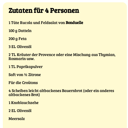
Zutaten für 4 Personen
1 Tüte Rucola und Feldsalat von
Bonduelle
100 g Datteln
200 g Feta
3 EL Olivenöl
2 TL Kräuter der Provence oder eine Mischung aus Thymian,
Rosmarin usw.
1 TL Paprikapulver
Saft von ½ Zitrone
Für die Croûtons
4 Scheiben leicht altbackenes Bauernbrot (oder ein anderes
altbackenes Brot)
1 Knoblauchzehe
2 EL Olivenöl
Meersalz