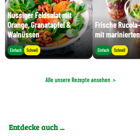
Nussiger Feldsalat mit
Orange, Granatapfel &
Frische Rucola
Walnüssen
mit marinierte
Einfach
Schnell
Einfach
Schnell
Alle unsere Rezepte ansehen
>
Entdecke auch ...