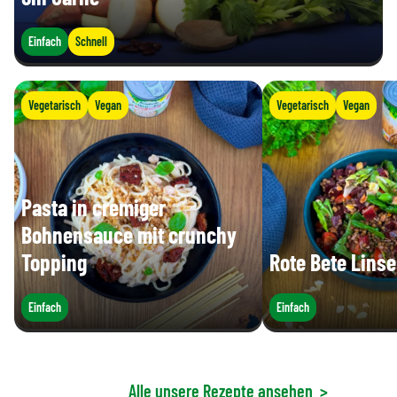
Einfach
Schnell
Vegetarisch
Vegan
Vegetarisch
Vegan
Pasta in cremiger
Bohnensauce mit crunchy
Topping
Rote Bete Linse
Einfach
Einfach
Alle unsere Rezepte ansehen
>