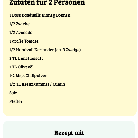
Zutaten für 2 Personen
1 Dose
Bonduelle
Kidney Bohnen
1/2 Zwiebel
1/2 Avocado
1 große Tomate
1/2 Handvoll Koriander (ca. 3 Zweige)
2 TL Limettensaft
1 TL Olivenöl
1-2 Msp. Chilipulver
1/2 TL Kreuzkümmel / Cumin
Salz
Pfeffer
Rezept mit