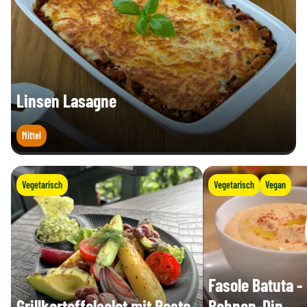
Linsen Lasagne
Mittel
Vegetarisch
Vegetarisch
Vegan
Fasole Batuta -
Grillkartoffelsalat mit Pesto
Bohnen-Dip