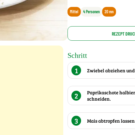
Mittel
4 Personen
20 mn
REZEPT DRUC
Schritt
1
Zwiebel abziehen und 
Paprikaschote halbier
2
schneiden.
3
Mais abtropfen lassen