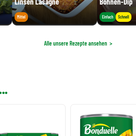
Linsen Lasagne
Bohnen-Dip
Mittel
Einfach
Schnell
Alle unsere Rezepte ansehen
>
..