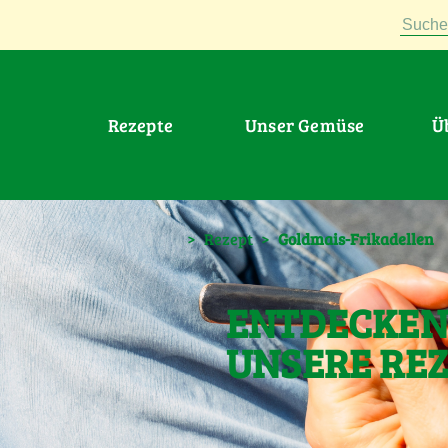
Suche
Rezepte
Unser Gemüse
>
Rezept
>
Goldmais-Frikadellen
ENTDECKEN 
UNSERE RE