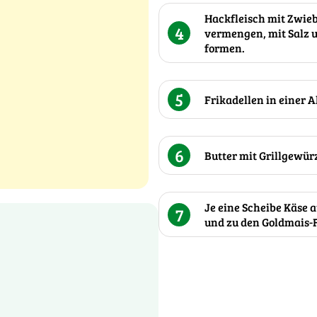
Hackfleisch mit Zwieb
4
vermengen, mit Salz 
formen.
5
Frikadellen in einer Al
6
Butter mit Grillgewür
Je eine Scheibe Käse a
7
und zu den Goldmais-F