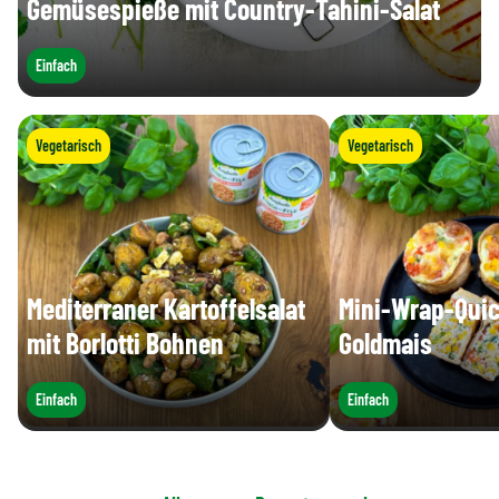
Gemüsespieße mit Country-Tahini-Salat
Einfach
Vegetarisch
Vegetarisch
Mediterraner Kartoffelsalat
Mini-Wrap-Quic
mit Borlotti Bohnen
Goldmais
Einfach
Einfach