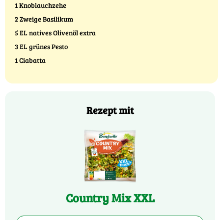
1 Knoblauchzehe
2 Zweige Basilikum
5 EL natives Olivenöl extra
3 EL grünes Pesto
1 Ciabatta
Rezept mit
Country Mix XXL