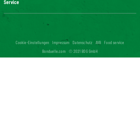
Service
Unser Engagement
Unsere Innovationen
FAQ
Kontakt
Presse
Influencer Kooperation
Cookie-Einstellungen
Impressum
Datenschutz
AVB
Food service
Digitale Barrierefreiheit: nicht konform
Bonduelle.com
© 2021 BDG GmbH