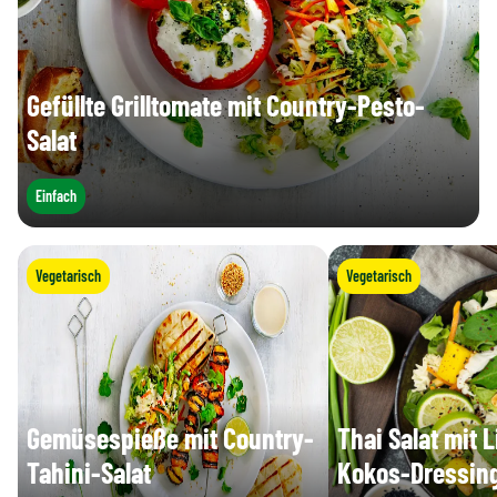
Gefüllte Grilltomate mit Country-Pesto-
Salat
Einfach
Vegetarisch
Vegetarisch
Gemüsespieße mit Country-
Thai Salat mit 
Tahini-Salat
Kokos-Dressin