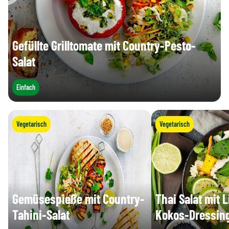
Gefüllte Grilltomate mit Country-Pesto-
Salat
Einfach
Vegetarisch
Vegetarisch
Gemüsespieße mit Country-
Thai Salat mit 
Tahini-Salat
Kokos-Dressin