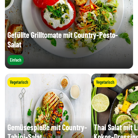
Gefüllte Grilltomate mit Country-Pesto-
Salat
Einfach
Vegetarisch
Vegetarisch
Gemüsespieße mit Country-
Thai Salat mit 
Tahini-Salat
Kokos-Dressin