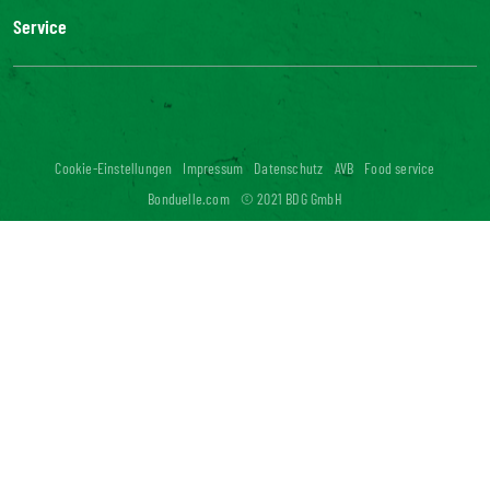
Unsere Geschichte
Service
Unser Engagement
Unsere Innovationen
FAQ
Kontakt
Presse
Influencer Kooperation
Cookie-Einstellungen
Impressum
Datenschutz
AVB
Food service
Digitale Barrierefreiheit: nicht konform
Bonduelle.com
© 2021 BDG GmbH