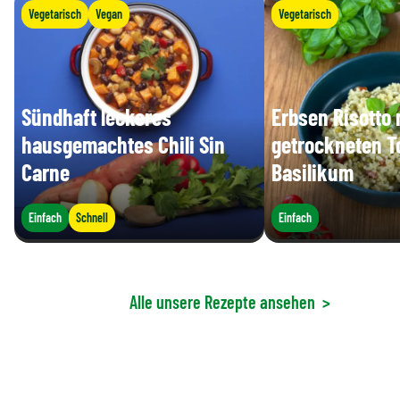
Vegetarisch
Vegan
Vegetarisch
Sündhaft leckeres
Erbsen Risotto 
hausgemachtes Chili Sin
getrockneten 
Carne
Basilikum
Einfach
Schnell
Einfach
Alle unsere Rezepte ansehen
>