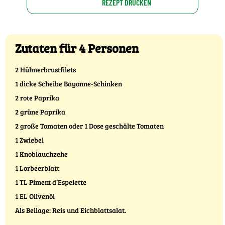
REZEPT DRUCKEN
Zutaten für 4 Personen
2 Hühnerbrustfilets
1 dicke Scheibe Bayonne-Schinken
2 rote Paprika
2 grüne Paprika
2 große Tomaten oder 1 Dose geschälte Tomaten
1 Zwiebel
1 Knoblauchzehe
1 Lorbeerblatt
1 TL Piment d‘Espelette
1 EL Olivenöl
Als Beilage: Reis und Eichblattsalat.