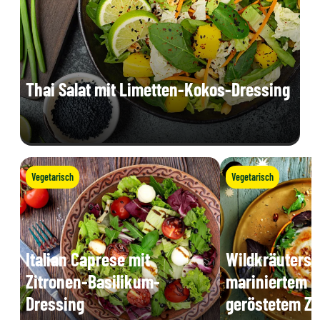
Thai Salat mit Limetten-Kokos-Dressing
Vegetarisch
Vegetarisch
Italian Caprese mit
Wildkräutersa
Zitronen-Basilikum-
mariniertem K
Dressing
geröstetem Z