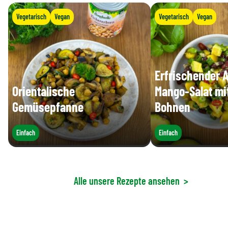
Vegetarisch
Vegan
Vegetarisch
Vegan
Erfrischender 
Orientalische
Mango-Salat mi
Gemüsepfanne
Bohnen
Einfach
Einfach
Alle unsere Rezepte ansehen
>