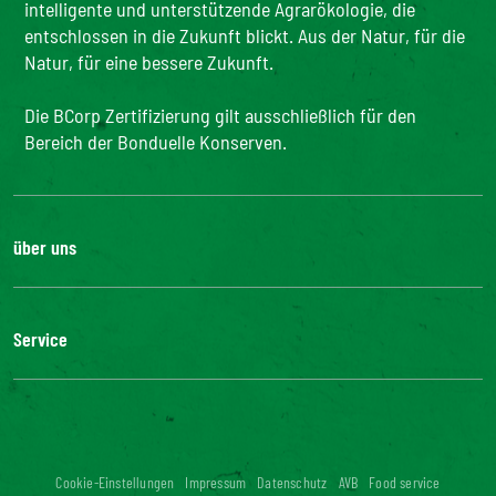
intelligente und unterstützende Agrarökologie, die
entschlossen in die Zukunft blickt. Aus der Natur, für die
Natur, für eine bessere Zukunft.
Die BCorp Zertifizierung gilt ausschließlich für den
Bereich der Bonduelle Konserven.
über uns
Karriere
Unsere Geschichte
Service
Unser Engagement
Unsere Innovationen
FAQ
Kontakt
Presse
Influencer Kooperation
Cookie-Einstellungen
Impressum
Datenschutz
AVB
Food service