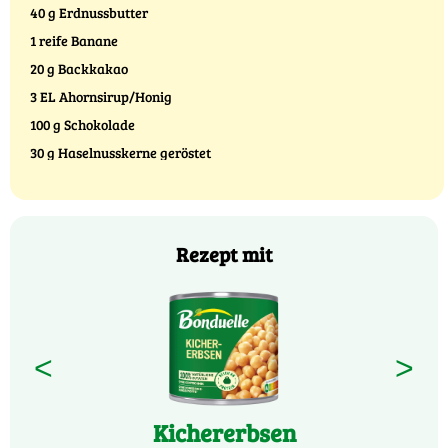
40 g Erdnussbutter
1 reife Banane
20 g Backkakao
3 EL Ahornsirup/Honig
100 g Schokolade
30 g Haselnusskerne geröstet
Rezept mit
<
>
Kichererbsen