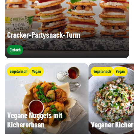
Cracker-Partysnack-Turm
Einfach
Vegetarisch
Vegan
Vegetarisch
Vegan
Vegane Nuggets mit
Kichererbsen
Veganer Kicher