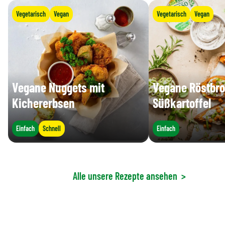
Vegetarisch
Vegan
Vegetarisch
Vegan
Vegane Nuggets mit
Vegane Röstbro
Kichererbsen
Süßkartoffel
Einfach
Schnell
Einfach
Alle unsere Rezepte ansehen
>