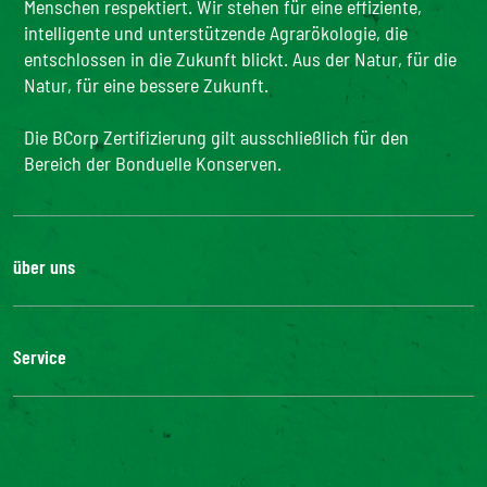
Menschen respektiert. Wir stehen für eine effiziente,
intelligente und unterstützende Agrarökologie, die
entschlossen in die Zukunft blickt. Aus der Natur, für die
Natur, für eine bessere Zukunft.
Die BCorp Zertifizierung gilt ausschließlich für den
Bereich der Bonduelle Konserven.
über uns
Karriere
Unsere Geschichte
Service
Unser Engagement
Unsere Innovationen
FAQ
Kontakt
Presse
Influencer Kooperation