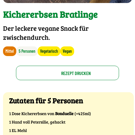
Kichererbsen Bratlinge
Der leckere vegane Snack für
zwischendurch.
Mittel
5 Personen
Vegetarisch
Vegan
REZEPT DRUCKEN
Zutaten für 5 Personen
1 Dose Kichererbsen von
Bonduelle
(=425ml)
1 Hand voll Petersilie, gehackt
1 EL Mehl