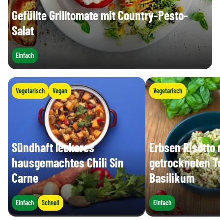
Gefüllte Grilltomate mit Country-Pesto-
Salat
Einfach
Vegetarisch
Vegan
Vegetarisch
Sündhaft leckeres
Erbsen Risotto 
hausgemachtes Chili Sin
getrockneten 
Carne
Basilikum
Einfach
Schnell
Einfach