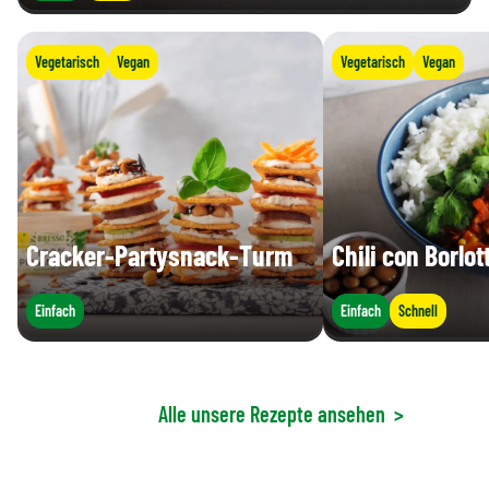
Vegetarisch
Vegan
Vegetarisch
Vegan
Cracker-Partysnack-Turm
Chili con Borlo
Einfach
Einfach
Schnell
Alle unsere Rezepte ansehen
>