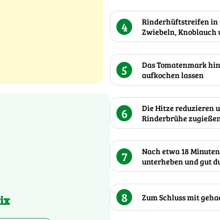
Rinderhüftstreifen in
4
Zwiebeln, Knoblauch u
Das Tomatenmark hinz
5
aufkochen lassen
Die Hitze reduzieren 
6
Rinderbrühe zugießen,
Nach etwa 18 Minuten 
7
unterheben und gut d
8
ix
Zum Schluss mit geha