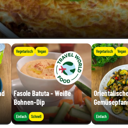
Vegetarisch
Vegan
Vegetarisch
Vegan
nd
Fasole Batuta - Weiße
Orientalisch
Bohnen-Dip
Gemüsepfan
Einfach
Schnell
Einfach