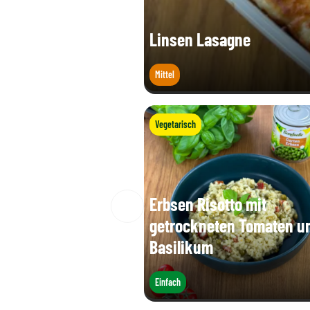
Linsen Lasagne
Mittel
Vegetarisch
Erbsen Risotto mit
getrockneten Tomaten u
Basilikum
Einfach