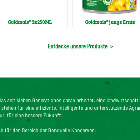
Goldmais® 3x250ML
Goldmais® junge Ernte
Entdecke unsere Produkte
>
as seit sieben Generationen daran arbeitet, eine landwirtschaftl
tehen für eine effiziente, intelligente und unterstützende Agra
ur, für eine bessere Zukunft.
ich für den Bereich der Bonduelle Konserven.