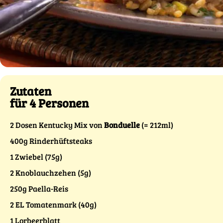
Zutaten
für 4 Personen
2 Dosen Kentucky Mix von
Bonduelle
(= 212ml)
400g Rinderhüftsteaks
1 Zwiebel (75g)
2 Knoblauchzehen (5g)
250g Paella-Reis
2 EL Tomatenmark (40g)
1 Lorbeerblatt