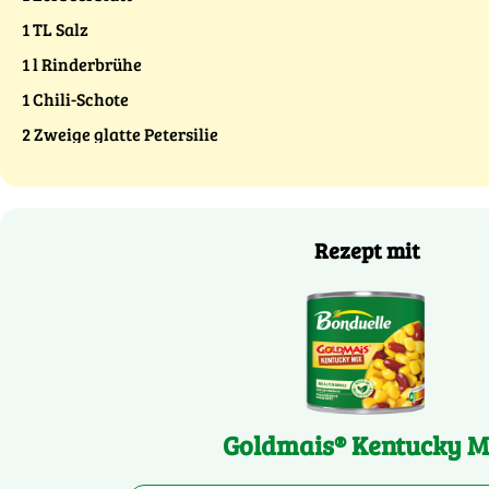
1 TL Salz
1 l Rinderbrühe
1 Chili-Schote
2 Zweige glatte Petersilie
Rezept mit
Goldmais® Kentucky M