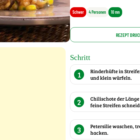
Schwer
4 Personen
10 mn
REZEPT DRUC
Schritt
Rinderhüfte in Strei
1
und klein würfeln.
Chilischote der Länge
2
feine Streifen schneid
Petersilie waschen, t
3
hacken.