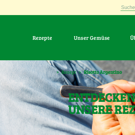
Suche
Rezepte
Unser Gemüse
>
Rezept
>
Risotto Argentino
ENTDECKEN 
UNSERE RE