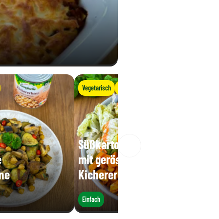
Vegetarisch
Vegan
Süßkartoffel Avocado Bowl
e
mit gerösteten
ne
Kichererbsen
Einfach