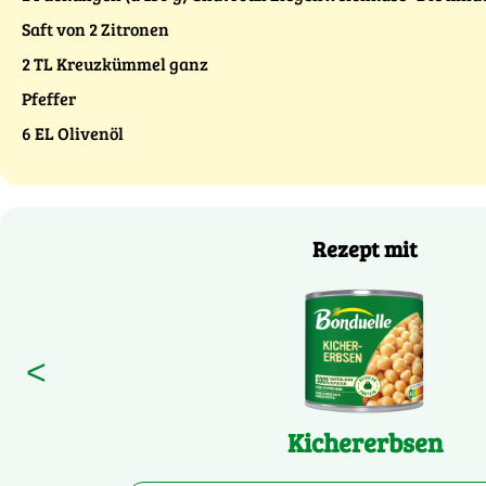
Saft von 2 Zitronen
2 TL Kreuzkümmel ganz
Pfeffer
6 EL Olivenöl
Rezept mit
<
Kichererbsen