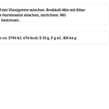
 mit Vinaigrette mischen. Brokkoli-Mix mit Käse-
 Gartensalat mischen, anrichten. Mit
bestreuen.
ca. 2790 kJ, 670 kcal. E 33 g, F g 42 , KH 44 g