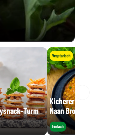
Vegetarisch
Kichererbsen-Curry mit
tysnack-Turm
Naan Brot
Einfach