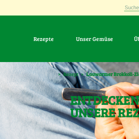
Suche
Rezepte
Unser Gemüse
>
Rezept
>
Lauwarmer Brokkoli-Zi
ENTDECKEN 
UNSERE RE