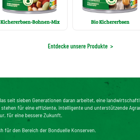
Bio Kichererbsen
Kichererbsen-Bohnen-Mix
Entdecke unsere Produkte
>
as seit sieben Generationen daran arbeitet, eine landwirtschaftl
tehen für eine effiziente, intelligente und unterstützende Agra
ur, für eine bessere Zukunft.
ich für den Bereich der Bonduelle Konserven.