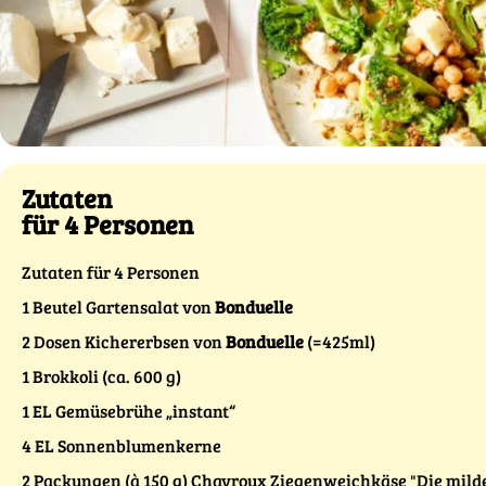
Zutaten
für 4 Personen
Zutaten für 4 Personen
1 Beutel Gartensalat von
Bonduelle
2 Dosen Kichererbsen von
Bonduelle
(=425ml)
1 Brokkoli (ca. 600 g)
1 EL Gemüsebrühe „instant“
4 EL Sonnenblumenkerne
2 Packungen (à 150 g) Chavroux Ziegenweichkäse "Die milde R