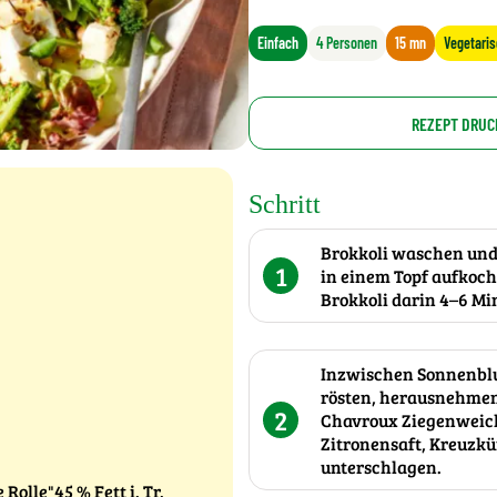
Einfach
4 Personen
15 mn
Vegetari
REZEPT DRUC
Schritt
Brokkoli waschen und
1
in einem Topf aufkoc
Brokkoli darin 4–6 Mi
Inzwischen Sonnenblu
rösten, herausnehmen
2
Chavroux Ziegenweichk
Zitronensaft, Kreuzkü
unterschlagen.
olle"45 % Fett i. Tr.