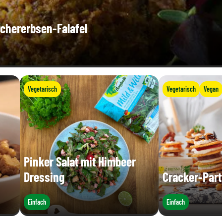
chererbsen-Falafel
Vegetarisch
Vegetarisch
Vegan
Pinker Salat mit Himbeer
Dressing
Cracker-Par
Einfach
Einfach