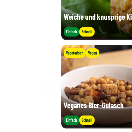
Weiche und knusprige Ki
Einfach
Schnell
Vegetarisch
Vegan
Veganes Bier-Gulasch
Einfach
Schnell