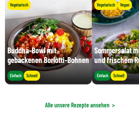
Vegetarisch
Vegetarisch
Vegan
Buddha-Bowl mit
Sommersalat mi
gebackenen Borlotti-Bohnen
und frischem R
Einfach
Schnell
Einfach
Schnell
Alle unsere Rezepte ansehen
>