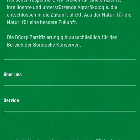
intelligente und unterstützende Agrarökologie, die
entschlossen in die Zukunft blickt. Aus der Natur, für die
Natur, für eine bessere Zukunft.
Die BCorp Zertifizierung gilt ausschließlich für den
Bereich der Bonduelle Konserven.
über uns
Karriere
Unsere Geschichte
Service
Unser Engagement
Unsere Innovationen
FAQ
Kontakt
Presse
Influencer Kooperation