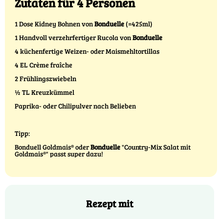
Zutaten für 4 Personen
1 Dose Kidney Bohnen von
Bonduelle
(=425ml)
1 Handvoll verzehrfertiger Rucola von
Bonduelle
4 küchenfertige Weizen- oder Maismehltortillas
4 EL Crème fraîche
2 Frühlingszwiebeln
½ TL Kreuzkümmel
Paprika- oder Chilipulver nach Belieben
Tipp:
Bonduell Goldmais® oder
Bonduelle
"Country-Mix Salat mit
Goldmais®" passt super dazu!
Rezept mit