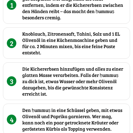
1
entfernen, indem er die Kichererbsen zwischen
den Händen reibt – das macht den ḥummuṣ
besonders cremig.
Knoblauch, Zitronensaft, Tahini, Salz und 1 EL
Olivenöl in eine Küchenmaschine geben und
2
für ca. 2 Minuten mixen, bis eine feine Paste
entsteht.
Die Kichererbsen hinzufügen und alles zu einer
glatten Masse verarbeiten. Falls der ḥummuṣ
3
zu dick ist, etwas Wasser oder mehr Olivenöl
dazugeben, bis die gewünschte Konsistenz
erreicht ist.
Den ḥummuṣ in eine Schüssel geben, mit etwas
Olivenöl und Paprika garnieren. Wer mag,
4
kann noch ein paar getrocknete Kräuter oder
gerösteten Kürbis als Topping verwenden.