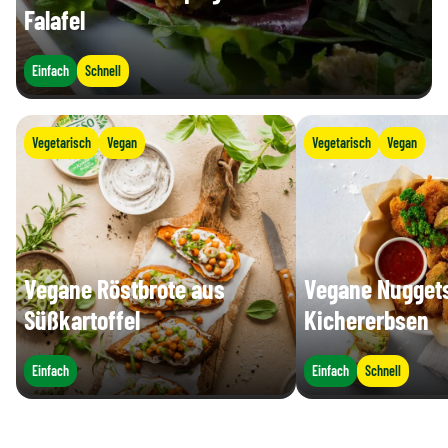
Falafel
Einfach
Schnell
Vegetarisch
Vegan
Vegetarisch
Vegan
Vegane Röstbrote aus
Vegane Nuggets
Süßkartoffel
Kichererbsen
Einfach
Einfach
Schnell