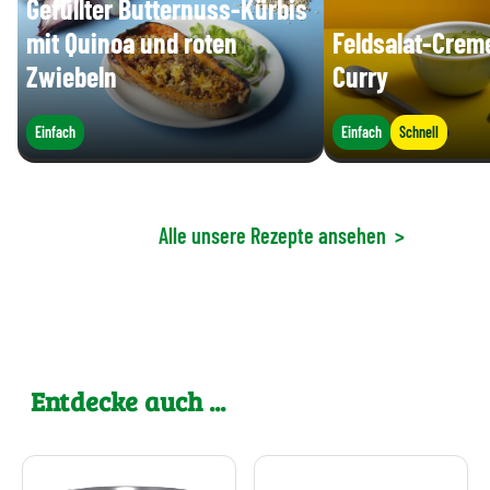
Gefüllter Butternuss-Kürbis
mit Quinoa und roten
Feldsalat-Crem
Zwiebeln
Curry
Einfach
Einfach
Schnell
Alle unsere Rezepte ansehen
>
Entdecke auch ...