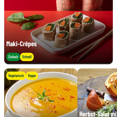
Maki-Crêpes
Einfach
Schnell
Vegetarisch
Vegan
Herbst-Salat mi