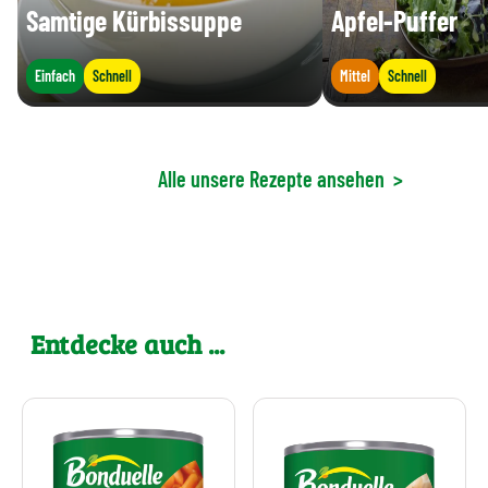
Samtige Kürbissuppe
Apfel-Puffer
Einfach
Schnell
Mittel
Schnell
Alle unsere Rezepte ansehen
>
Entdecke auch ...