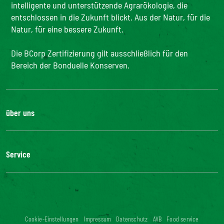
intelligente und unterstützende Agrarökologie, die
entschlossen in die Zukunft blickt. Aus der Natur, für die
Natur, für eine bessere Zukunft.
Die BCorp Zertifizierung gilt ausschließlich für den
Bereich der Bonduelle Konserven.
über uns
Karriere
Unsere Geschichte
Service
Unser Engagement
Unsere Innovationen
FAQ
Kontakt
Presse
Influencer Kooperation
Cookie-Einstellungen
Impressum
Datenschutz
AVB
Food service