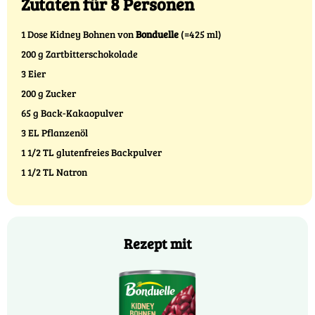
Zutaten für 8 Personen
1 Dose Kidney Bohnen von
Bonduelle
(=425 ml)
200 g Zartbitterschokolade
3 Eier
200 g Zucker
65 g Back-Kakaopulver
3 EL Pflanzenöl
1 1/2 TL glutenfreies Backpulver
1 1/2 TL Natron
Rezept mit