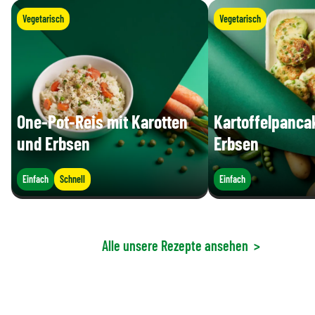
Vegetarisch
Vegetarisch
One-Pot-Reis mit Karotten
Kartoffelpanca
und Erbsen
Erbsen
Einfach
Schnell
Einfach
Alle unsere Rezepte ansehen
>