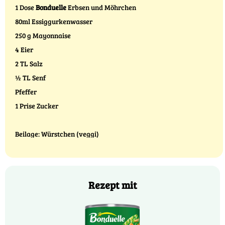
1 Dose
Bonduelle
Erbsen und Möhrchen
80ml Essiggurkenwasser
250 g Mayonnaise
4 Eier
2 TL Salz
½ TL Senf
Pfeffer
1 Prise Zucker
Beilage: Würstchen (veggi)
Rezept mit