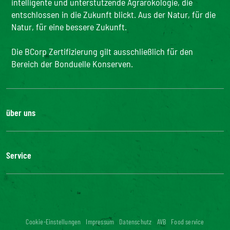
intelligente und unterstützende Agrarökologie, die
entschlossen in die Zukunft blickt. Aus der Natur, für die
Natur, für eine bessere Zukunft.
Die BCorp Zertifizierung gilt ausschließlich für den
Bereich der Bonduelle Konserven.
über uns
Karriere
Unsere Geschichte
Service
Unser Engagement
Unsere Innovationen
FAQ
Kontakt
Presse
Influencer Kooperation
Cookie-Einstellungen
Impressum
Datenschutz
AVB
Food service
Digitale Barrierefreiheit: nicht konform