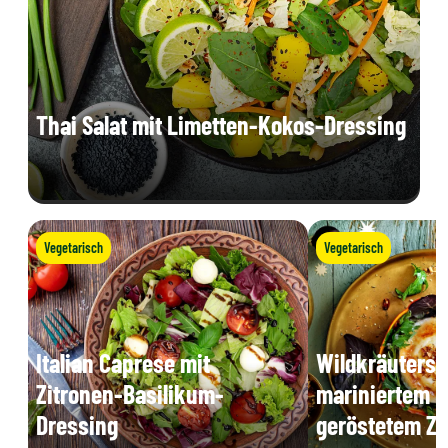
Thai Salat mit Limetten-Kokos-Dressing
Vegetarisch
Vegetarisch
Italian Caprese mit
Wildkräutersa
Zitronen-Basilikum-
mariniertem K
Dressing
geröstetem Z