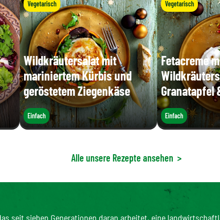
Vegetarisch
Vegetarisch
Wildkräutersalat mit
Fetacreme m
mariniertem Kürbis und
Wildkräuters
geröstetem Ziegenkäse
Granatapfel 
Einfach
Einfach
Alle unsere Rezepte ansehen
>
as seit sieben Generationen daran arbeitet, eine landwirtschaftl