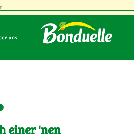
n
Über uns
.
h einer 'nen