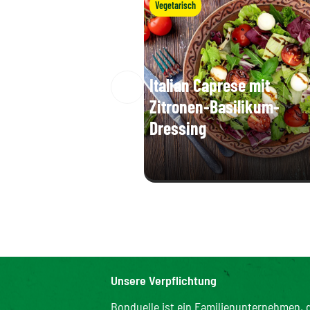
Vegetarisch
Italian Caprese mit
Zitronen-Basilikum-
Dressing
Unsere Verpflichtung
Bonduelle ist ein Familienunternehmen, d