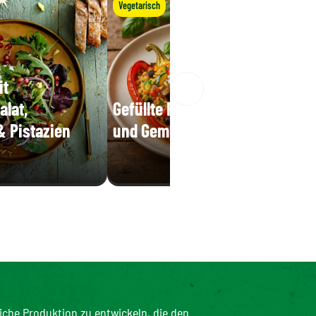
Vegetarisch
it
alat,
Gefüllte Paprika mit Reis
& Pistazien
und Gemüse
iche Produktion zu entwickeln, die den