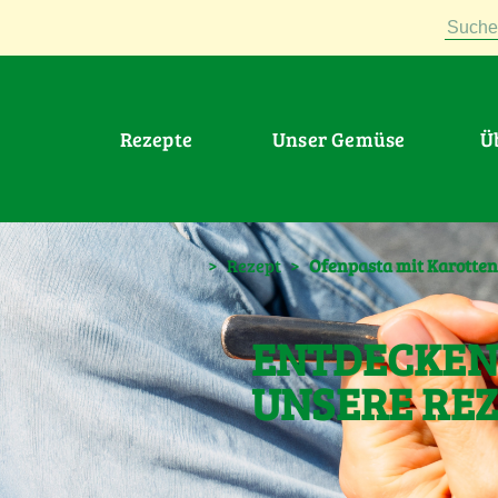
Suche
Rezepte
Unser Gemüse
>
Rezept
>
Ofenpasta mit Karotte
ENTDECKEN 
UNSERE RE