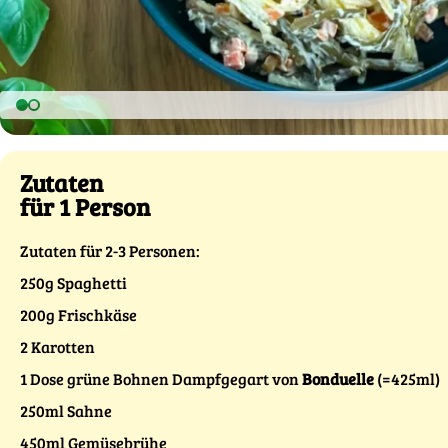
Zutaten
für 1 Person
Zutaten für 2-3 Personen:
250g Spaghetti
200g Frischkäse
2 Karotten
1 Dose grüne Bohnen Dampfgegart von
Bonduelle
(=425ml)
250ml Sahne
450ml Gemüsebrühe