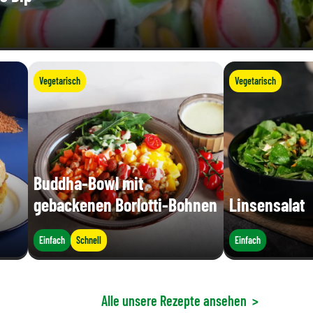
Vegetarisch
Vegetarisch
Buddha-Bowl mit
gebackenen Borlotti-Bohnen
Linsensalat
Einfach
Schnell
Einfach
Alle unsere Rezepte ansehen
>