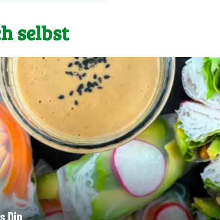
h selbst
s Dip