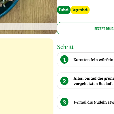
Einfach
Vegetarisch
REZEPT DRUC
Schritt
1
Karotten fein würfeln
Alles, bis auf die gr
2
vorgeheizten Backofen
3
1-2 mal die Nudeln et