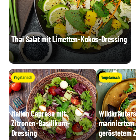
Thai Salat mit Limetten-Kokos-Dressing
Vegetarisch
Vegetarisch
Italian Caprese mit
Wildkräutersa
Zitronen-Basilikum-
mariniertem K
Dressing
geröstetem Z