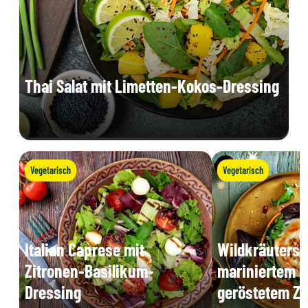
Thai Salat mit Limetten-Kokos-Dressing
Vegetarisch
Vegetarisch
Italian Caprese mit
Wildkräutersa
Zitronen-Basilikum-
mariniertem K
Dressing
geröstetem Z