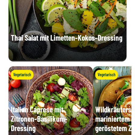
Thai Salat mit Limetten-Kokos-Dressing
Vegetarisch
Vegetarisch
Italian Caprese mit
Wildkräutersa
Zitronen-Basilikum-
mariniertem K
Dressing
geröstetem Z