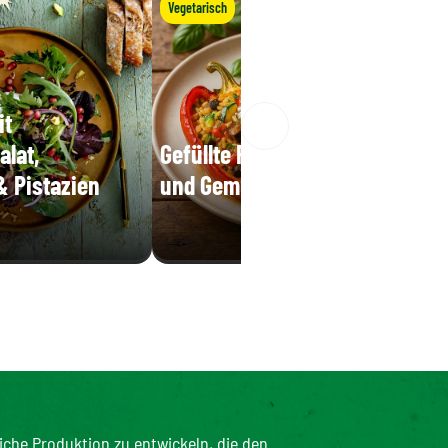
Vegetarisch
it
alat,
Gefüllte Paprika mit Reis
& Pistazien
und Gemüse
iche Produktion zu entwickeln, die den