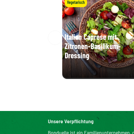
Vegetarisch
Italian Caprese mit
Zitronen-Basilikum-
Dressing
Unsere Verpflichtung
Bonduelle ist ein Familienunternehmen, d