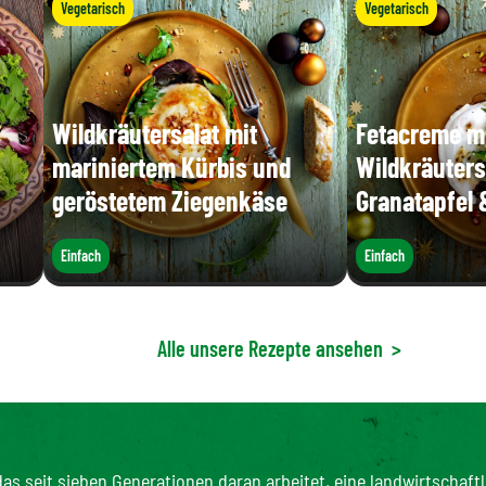
Vegetarisch
Vegetarisch
Wildkräutersalat mit
Fetacreme m
mariniertem Kürbis und
Wildkräuters
geröstetem Ziegenkäse
Granatapfel 
Einfach
Einfach
Alle unsere Rezepte ansehen
>
as seit sieben Generationen daran arbeitet, eine landwirtschaftl