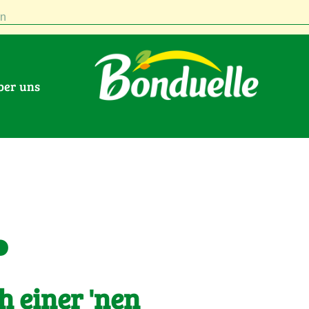
n
Über uns
.
h einer 'nen