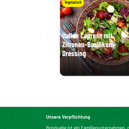
Vegetarisch
Italian Caprese mit
Zitronen-Basilikum-
Dressing
Unsere Verpflichtung
Bonduelle ist ein Familienunternehmen, d