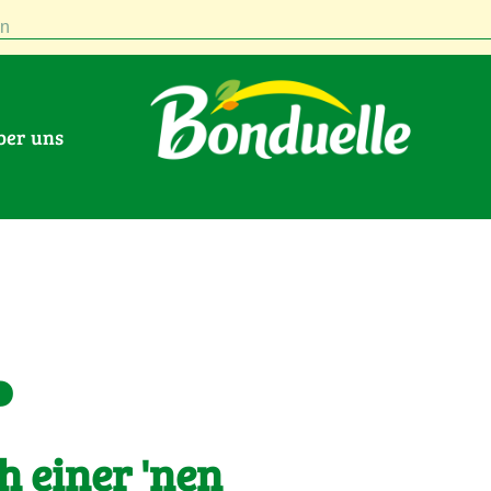
n
Über uns
.
h einer 'nen