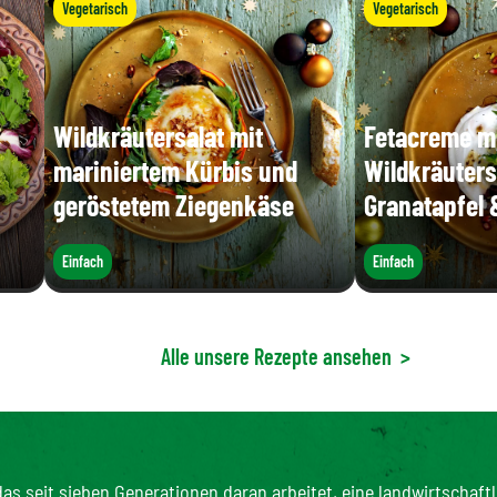
Vegetarisch
Vegetarisch
Wildkräutersalat mit
Fetacreme m
mariniertem Kürbis und
Wildkräuters
geröstetem Ziegenkäse
Granatapfel 
Einfach
Einfach
Alle unsere Rezepte ansehen
>
as seit sieben Generationen daran arbeitet, eine landwirtschaftl