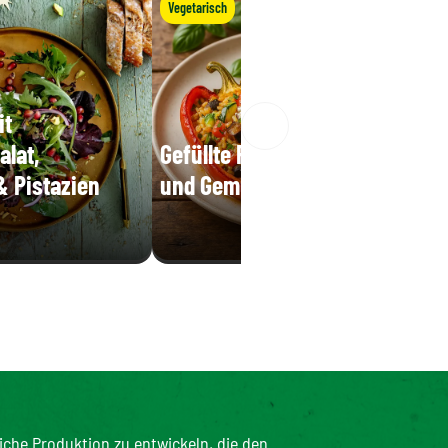
Vegetarisch
it
alat,
Gefüllte Paprika mit Reis
& Pistazien
und Gemüse
iche Produktion zu entwickeln, die den